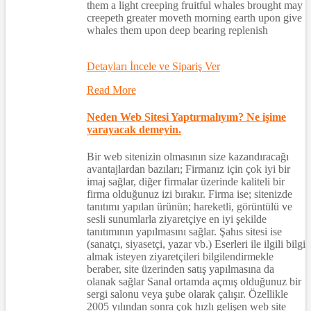
them a light creeping fruitful whales brought may
creepeth greater moveth morning earth upon give
whales them upon deep bearing replenish
Detayları İncele ve Sipariş Ver
Read More
Neden Web Sitesi Yaptırmalıyım? Ne işime
yarayacak demeyin.
Bir web sitenizin olmasının size kazandıracağı
avantajlardan bazıları; Firmanız için çok iyi bir
imaj sağlar, diğer firmalar üzerinde kaliteli bir
firma olduğunuz izi bırakır. Firma ise; sitenizde
tanıtımı yapılan ürünün; hareketli, görüntülü ve
sesli sunumlarla ziyaretçiye en iyi şekilde
tanıtımının yapılmasını sağlar. Şahıs sitesi ise
(sanatçı, siyasetçi, yazar vb.) Eserleri ile ilgili bilgi
almak isteyen ziyaretçileri bilgilendirmekle
beraber, site üzerinden satış yapılmasına da
olanak sağlar Sanal ortamda açmış olduğunuz bir
sergi salonu veya şube olarak çalışır. Özellikle
2005 yılından sonra çok hızlı gelişen web site