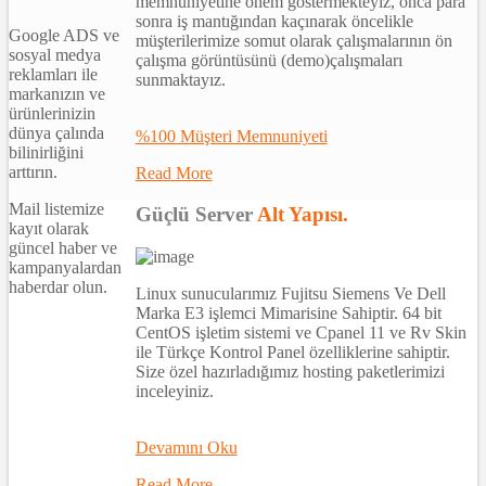
memnuniyetine önem göstermekteyiz, önca para
sonra iş mantığından kaçınarak öncelikle
Google ADS ve
müşterilerimize somut olarak çalışmalarının ön
sosyal medya
çalışma görüntüsünü (demo)çalışmaları
reklamları ile
sunmaktayız.
markanızın ve
ürünlerinizin
dünya çalında
%100 Müşteri Memnuniyeti
bilinirliğini
arttırın.
Read More
Mail listemize
Güçlü Server
Alt Yapısı.
kayıt olarak
güncel haber ve
kampanyalardan
haberdar olun.
Linux sunucularımız Fujitsu Siemens Ve Dell
Marka E3 işlemci Mimarisine Sahiptir. 64 bit
CentOS işletim sistemi ve Cpanel 11 ve Rv Skin
ile Türkçe Kontrol Panel özelliklerine sahiptir.
Size özel hazırladığımız hosting paketlerimizi
inceleyiniz.
Devamını Oku
Read More