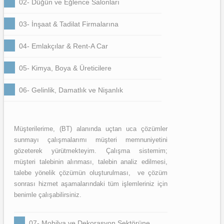
02- Düğün ve Eğlence Salonları
03- İnşaat & Tadilat Firmalarına
04- Emlakçılar & Rent-A Car
05- Kimya, Boya & Üreticilere
06- Gelinlik, Damatlık ve Nişanlık
Müşterilerime, (BT) alanında uçtan uca çözümler
sunmayı çalışmalarımı müşteri memnuniyetini
gözeterek yürütmekteyim. Çalışma sistemim;
müşteri talebinin alınması, talebin analiz edilmesi,
talebe yönelik çözümün oluşturulması, ve çözüm
sonrası hizmet aşamalarındaki tüm işlemleriniz için
benimle çalışabilirsiniz.
07- Mobilya ve Dekorasyon Sektörüne